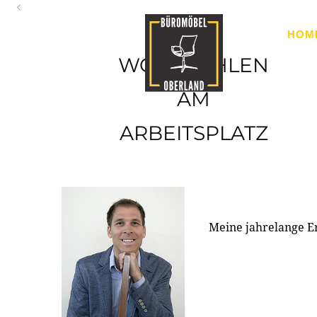
Oberland
HOM
Ihr Spezialist für Büroausstattung im Tiroler Oberland
WOHLFÜHLEN
AM
ARBEITSPLATZ
Meine jahrelange E