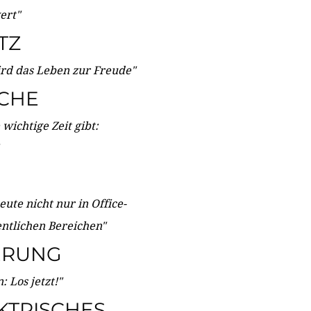
wert"
TZ
ird das Leben zur Freude"
ICHE
wichtige Zeit gibt:
ute nicht nur in Office-
entlichen Bereichen"
ERUNG
 Los jetzt!"
KTRISCHES