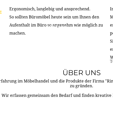
Ergonomisch, langlebig und ansprechend.
I
E
PRODUKTE
ÜBER UNS
PARTNER & REFERE
So sollten Büromöbel heute sein um Ihnen den
M
Aufenthalt im Büro so angenehm wie möglich zu
e
KONTAKT
machen.
p
S
e
W
T
ÜBER UNS
rfahrung im Möbelhandel und die Produkte der Firma "R
zu gründen.
Wir erfassen gemeinsam den Bedarf und finden kreative 