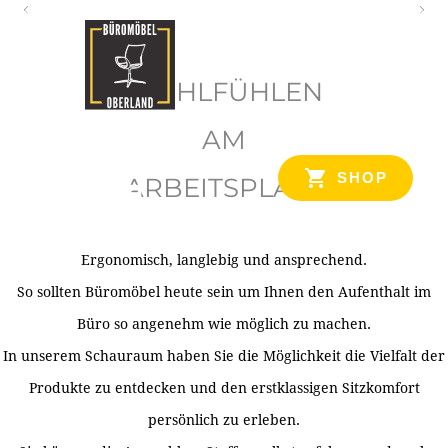
O
b
WOHLFÜHLEN
e
r
AM
l
SHOP
ARBEITSPLATZ
a
n
d
Ergonomisch, langlebig und ansprechend.
Ihr Spezialist für Büroausstattung im Tiroler Oberland
So sollten Büromöbel heute sein um Ihnen den Aufenthalt im
Büro so angenehm wie möglich zu machen.
In unserem Schauraum haben Sie die Möglichkeit die Vielfalt der
Produkte zu entdecken und den erstklassigen Sitzkomfort
persönlich zu erleben.