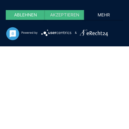
ABLEHNEN
AKZEPTIEREN
MEHR
Powered by
&