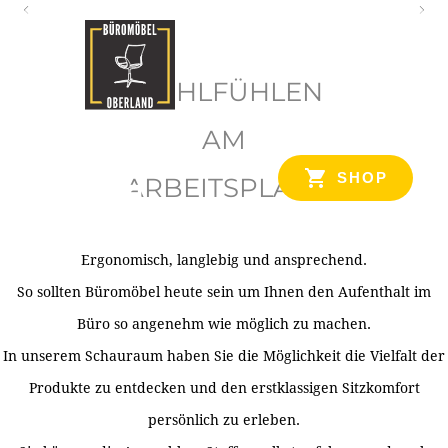
O
b
WOHLFÜHLEN
e
r
AM
l
SHOP
ARBEITSPLATZ
a
n
d
Ergonomisch, langlebig und ansprechend.
Ihr Spezialist für Büroausstattung im Tiroler Oberland
So sollten Büromöbel heute sein um Ihnen den Aufenthalt im
Büro so angenehm wie möglich zu machen.
In unserem Schauraum haben Sie die Möglichkeit die Vielfalt der
Produkte zu entdecken und den erstklassigen Sitzkomfort
persönlich zu erleben.