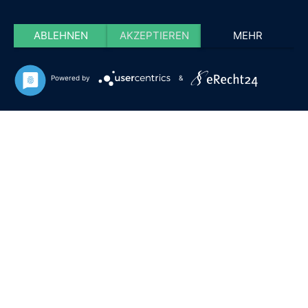
ABLEHNEN
AKZEPTIEREN
MEHR
Powered by
&