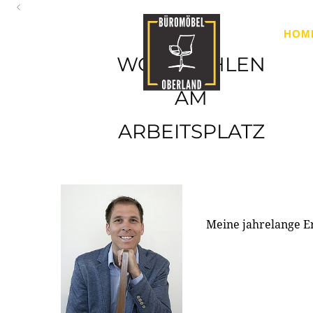
Oberland
HOM
Ihr Spezialist für Büroausstattung im Tiroler Oberland
WOHLFÜHLEN
AM
ARBEITSPLATZ
Meine jahrelange E