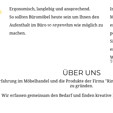
Ergonomisch, langlebig und ansprechend.
I
E
PRODUKTE
ÜBER UNS
PARTNER & REFERE
So sollten Büromöbel heute sein um Ihnen den
M
Aufenthalt im Büro so angenehm wie möglich zu
e
KONTAKT
machen.
p
S
e
W
T
ÜBER UNS
rfahrung im Möbelhandel und die Produkte der Firma "R
zu gründen.
Wir erfassen gemeinsam den Bedarf und finden kreative 