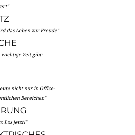
wert"
TZ
ird das Leben zur Freude"
ICHE
wichtige Zeit gibt:
ute nicht nur in Office-
entlichen Bereichen"
ERUNG
 Los jetzt!"
KTRISCHES