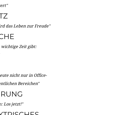
wert"
TZ
ird das Leben zur Freude"
ICHE
wichtige Zeit gibt:
ute nicht nur in Office-
entlichen Bereichen"
ERUNG
 Los jetzt!"
KTRISCHES