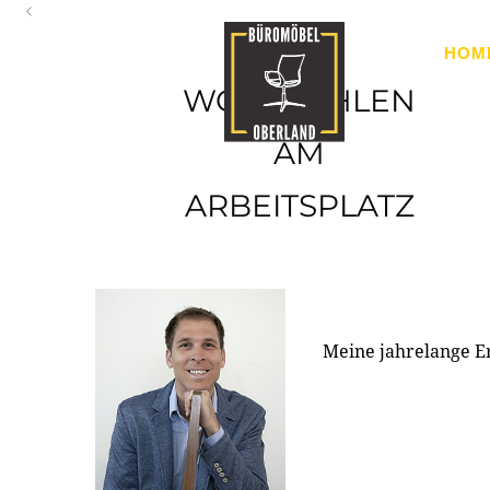
Oberland
HOM
Ihr Spezialist für Büroausstattung im Tiroler Oberland
WOHLFÜHLEN
AM
ARBEITSPLATZ
Meine jahrelange E