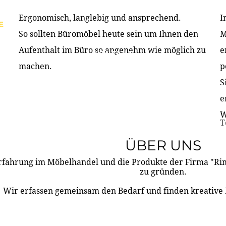
Ergonomisch, langlebig und ansprechend.
I
E
PRODUKTE
ÜBER UNS
PARTNER & REFERE
So sollten Büromöbel heute sein um Ihnen den
M
Aufenthalt im Büro so angenehm wie möglich zu
e
KONTAKT
machen.
p
S
e
W
T
ÜBER UNS
rfahrung im Möbelhandel und die Produkte der Firma "R
zu gründen.
Wir erfassen gemeinsam den Bedarf und finden kreative 