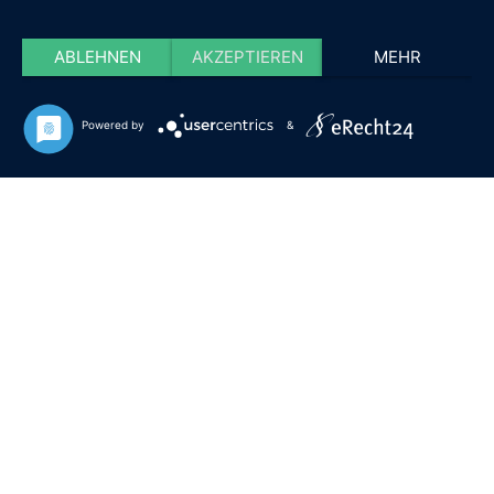
ABLEHNEN
AKZEPTIEREN
MEHR
Powered by
&