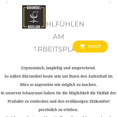
O
b
WOHLFÜHLEN
e
r
AM
l
SHOP
ARBEITSPLATZ
a
n
d
Ergonomisch, langlebig und ansprechend.
Ihr Spezialist für Büroausstattung im Tiroler Oberland
So sollten Büromöbel heute sein um Ihnen den Aufenthalt im
Büro so angenehm wie möglich zu machen.
In unserem Schauraum haben Sie die Möglichkeit die Vielfalt der
Produkte zu entdecken und den erstklassigen Sitzkomfort
persönlich zu erleben.