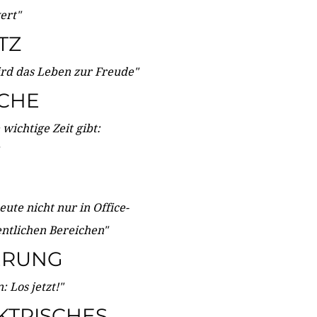
wert"
TZ
ird das Leben zur Freude"
ICHE
wichtige Zeit gibt:
ute nicht nur in Office-
entlichen Bereichen"
ERUNG
 Los jetzt!"
KTRISCHES