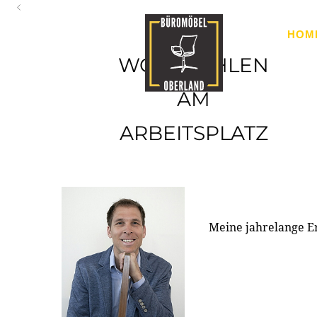
Oberland
HOM
Ihr Spezialist für Büroausstattung im Tiroler Oberland
WOHLFÜHLEN
AM
ARBEITSPLATZ
Meine jahrelange E