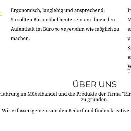
Ergonomisch, langlebig und ansprechend.
I
E
PRODUKTE
ÜBER UNS
PARTNER & REFERE
So sollten Büromöbel heute sein um Ihnen den
M
Aufenthalt im Büro so angenehm wie möglich zu
e
KONTAKT
machen.
p
S
e
W
T
ÜBER UNS
rfahrung im Möbelhandel und die Produkte der Firma "R
zu gründen.
Wir erfassen gemeinsam den Bedarf und finden kreative 