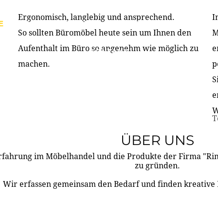
Ergonomisch, langlebig und ansprechend.
I
E
PRODUKTE
ÜBER UNS
PARTNER & REFERE
So sollten Büromöbel heute sein um Ihnen den
M
Aufenthalt im Büro so angenehm wie möglich zu
e
KONTAKT
machen.
p
S
e
W
T
ÜBER UNS
rfahrung im Möbelhandel und die Produkte der Firma "R
zu gründen.
Wir erfassen gemeinsam den Bedarf und finden kreative 