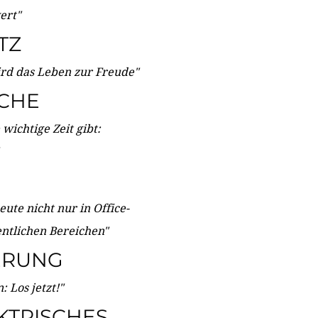
wert"
TZ
ird das Leben zur Freude"
ICHE
wichtige Zeit gibt:
ute nicht nur in Office-
entlichen Bereichen"
ERUNG
 Los jetzt!"
KTRISCHES