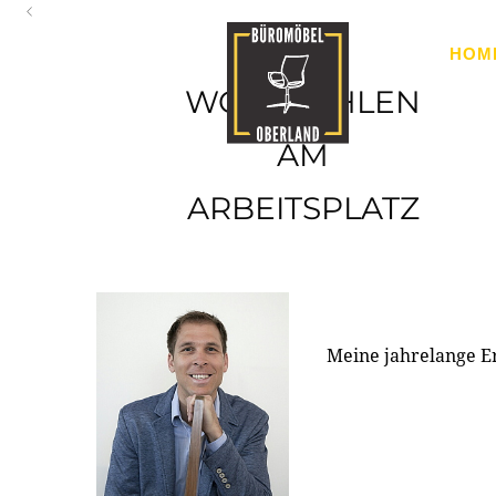
Oberland
HOM
Ihr Spezialist für Büroausstattung im Tiroler Oberland
WOHLFÜHLEN
AM
ARBEITSPLATZ
Meine jahrelange E