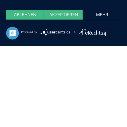
ABLEHNEN
AKZEPTIEREN
MEHR
Powered by
&