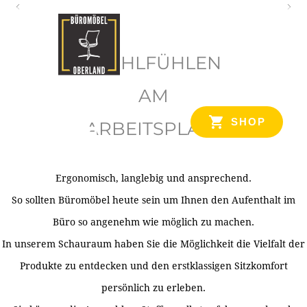
O
b
WOHLFÜHLEN
e
r
AM
l
SHOP
ARBEITSPLATZ
a
n
d
Ergonomisch, langlebig und ansprechend.
Ihr Spezialist für Büroausstattung im Tiroler Oberland
So sollten Büromöbel heute sein um Ihnen den Aufenthalt im
Büro so angenehm wie möglich zu machen.
In unserem Schauraum haben Sie die Möglichkeit die Vielfalt der
Produkte zu entdecken und den erstklassigen Sitzkomfort
persönlich zu erleben.