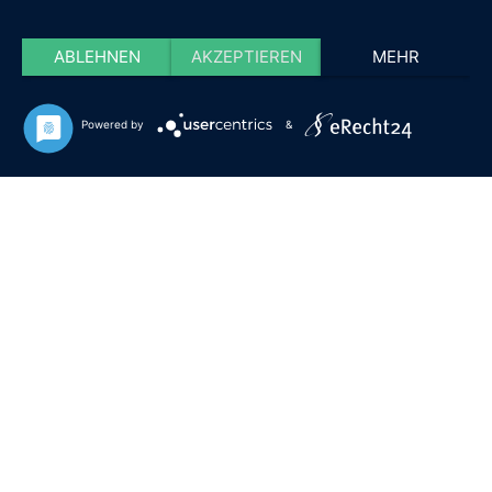
ABLEHNEN
AKZEPTIEREN
MEHR
Powered by
&