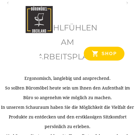
O
b
WOHLFÜHLEN
e
r
AM
l
SHOP
ARBEITSPLATZ
a
n
d
Ergonomisch, langlebig und ansprechend.
Ihr Spezialist für Büroausstattung im Tiroler Oberland
So sollten Büromöbel heute sein um Ihnen den Aufenthalt im
Büro so angenehm wie möglich zu machen.
In unserem Schauraum haben Sie die Möglichkeit die Vielfalt der
Produkte zu entdecken und den erstklassigen Sitzkomfort
persönlich zu erleben.