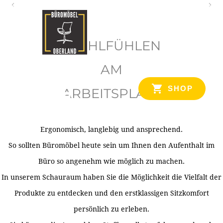
O
b
WOHLFÜHLEN
e
r
AM
l
SHOP
ARBEITSPLATZ
a
n
d
Ergonomisch, langlebig und ansprechend.
Ihr Spezialist für Büroausstattung im Tiroler Oberland
So sollten Büromöbel heute sein um Ihnen den Aufenthalt im
Büro so angenehm wie möglich zu machen.
In unserem Schauraum haben Sie die Möglichkeit die Vielfalt der
Produkte zu entdecken und den erstklassigen Sitzkomfort
persönlich zu erleben.