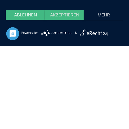
ABLEHNEN
AKZEPTIEREN
MEHR
Powered by
&