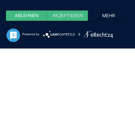
ABLEHNEN
AKZEPTIEREN
MEHR
Powered by
&