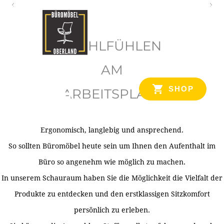
O
b
WOHLFÜHLEN
e
r
AM
l
SHOP
ARBEITSPLATZ
a
n
d
Ergonomisch, langlebig und ansprechend.
Ihr Spezialist für Büroausstattung im Tiroler Oberland
So sollten Büromöbel heute sein um Ihnen den Aufenthalt im
Büro so angenehm wie möglich zu machen.
In unserem Schauraum haben Sie die Möglichkeit die Vielfalt der
Produkte zu entdecken und den erstklassigen Sitzkomfort
persönlich zu erleben.