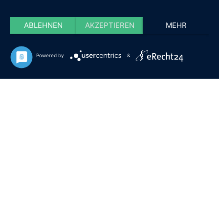
ABLEHNEN
AKZEPTIEREN
MEHR
Powered by
&