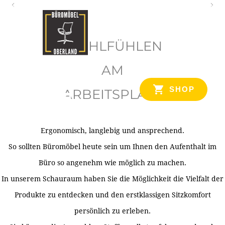
O
b
WOHLFÜHLEN
e
r
AM
l
SHOP
ARBEITSPLATZ
a
n
d
Ergonomisch, langlebig und ansprechend.
Ihr Spezialist für Büroausstattung im Tiroler Oberland
So sollten Büromöbel heute sein um Ihnen den Aufenthalt im
Büro so angenehm wie möglich zu machen.
In unserem Schauraum haben Sie die Möglichkeit die Vielfalt der
Produkte zu entdecken und den erstklassigen Sitzkomfort
persönlich zu erleben.