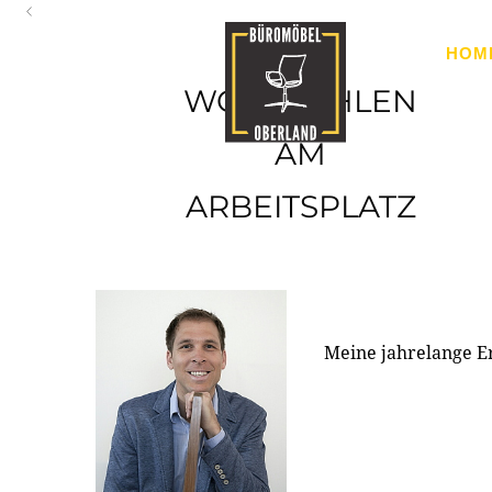
Oberland
HOM
Ihr Spezialist für Büroausstattung im Tiroler Oberland
WOHLFÜHLEN
AM
ARBEITSPLATZ
Meine jahrelange E