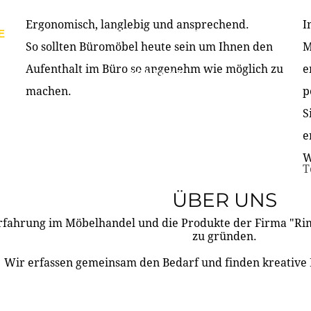
Ergonomisch, langlebig und ansprechend.
I
E
PRODUKTE
ÜBER UNS
PARTNER & REFERE
So sollten Büromöbel heute sein um Ihnen den
M
Aufenthalt im Büro so angenehm wie möglich zu
e
KONTAKT
machen.
p
S
e
W
T
ÜBER UNS
rfahrung im Möbelhandel und die Produkte der Firma "R
zu gründen.
Wir erfassen gemeinsam den Bedarf und finden kreative 