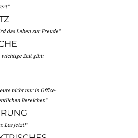
wert"
TZ
ird das Leben zur Freude"
ICHE
wichtige Zeit gibt:
ute nicht nur in Office-
entlichen Bereichen"
ERUNG
 Los jetzt!"
KTRISCHES