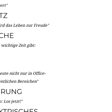
wert"
TZ
ird das Leben zur Freude"
ICHE
wichtige Zeit gibt:
ute nicht nur in Office-
entlichen Bereichen"
ERUNG
 Los jetzt!"
KTRISCHES