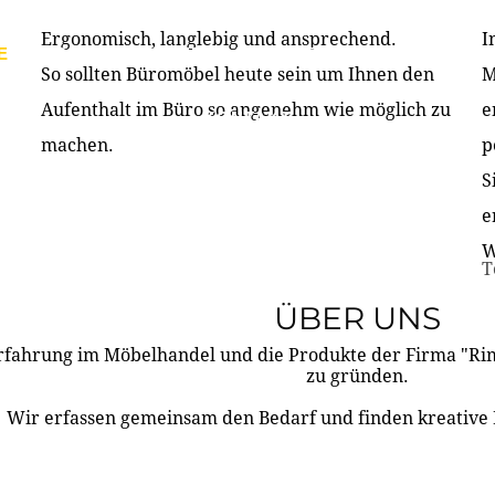
Ergonomisch, langlebig und ansprechend.
I
E
PRODUKTE
ÜBER UNS
PARTNER & REFERE
So sollten Büromöbel heute sein um Ihnen den
M
Aufenthalt im Büro so angenehm wie möglich zu
e
KONTAKT
machen.
p
S
e
W
T
ÜBER UNS
rfahrung im Möbelhandel und die Produkte der Firma "R
zu gründen.
Wir erfassen gemeinsam den Bedarf und finden kreative 