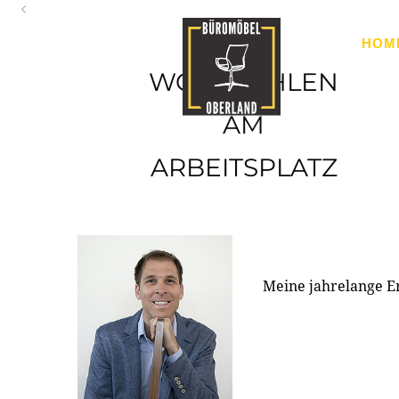
Oberland
HOM
Ihr Spezialist für Büroausstattung im Tiroler Oberland
WOHLFÜHLEN
AM
ARBEITSPLATZ
Meine jahrelange E