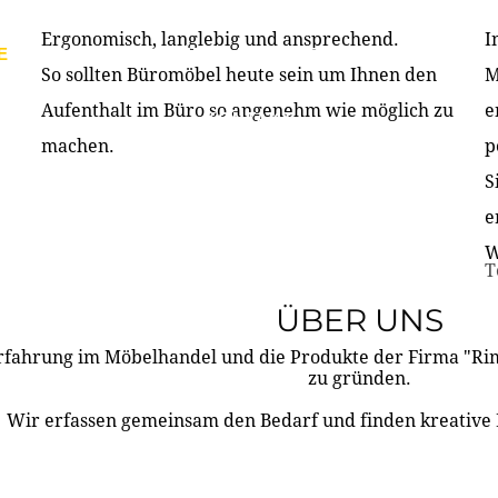
Ergonomisch, langlebig und ansprechend.
I
E
PRODUKTE
ÜBER UNS
PARTNER & REFERE
So sollten Büromöbel heute sein um Ihnen den
M
Aufenthalt im Büro so angenehm wie möglich zu
e
KONTAKT
machen.
p
S
e
W
T
ÜBER UNS
rfahrung im Möbelhandel und die Produkte der Firma "R
zu gründen.
Wir erfassen gemeinsam den Bedarf und finden kreative 