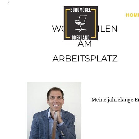
Oberland
HOM
Ihr Spezialist für Büroausstattung im Tiroler Oberland
WOHLFÜHLEN
AM
ARBEITSPLATZ
Meine jahrelange E