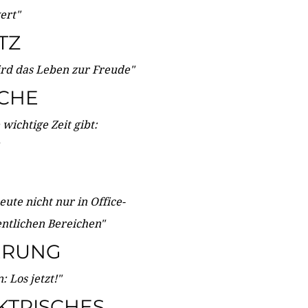
wert"
TZ
ird das Leben zur Freude"
ICHE
wichtige Zeit gibt:
ute nicht nur in Office-
entlichen Bereichen"
ERUNG
 Los jetzt!"
KTRISCHES