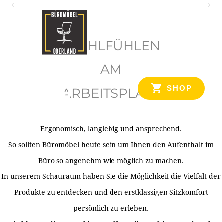
O
b
WOHLFÜHLEN
e
r
AM
l
SHOP
ARBEITSPLATZ
a
n
d
Ergonomisch, langlebig und ansprechend.
Ihr Spezialist für Büroausstattung im Tiroler Oberland
So sollten Büromöbel heute sein um Ihnen den Aufenthalt im
Büro so angenehm wie möglich zu machen.
In unserem Schauraum haben Sie die Möglichkeit die Vielfalt der
Produkte zu entdecken und den erstklassigen Sitzkomfort
persönlich zu erleben.