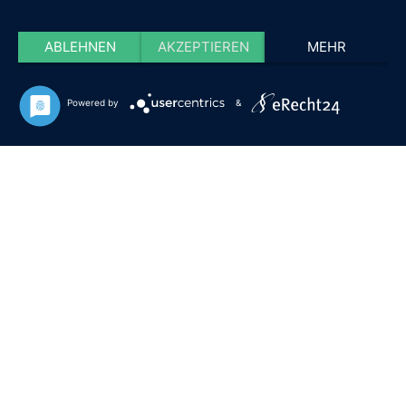
ABLEHNEN
AKZEPTIEREN
MEHR
Powered by
&