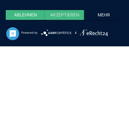
ABLEHNEN
AKZEPTIEREN
MEHR
Powered by
&