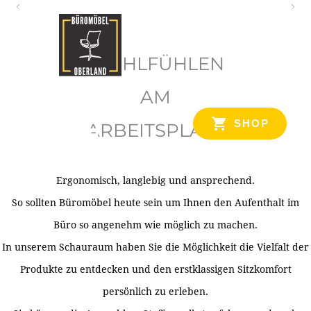
O
b
WOHLFÜHLEN
e
r
AM
l
SHOP
ARBEITSPLATZ
a
n
d
Ergonomisch, langlebig und ansprechend.
Ihr Spezialist für Büroausstattung im Tiroler Oberland
So sollten Büromöbel heute sein um Ihnen den Aufenthalt im
Büro so angenehm wie möglich zu machen.
In unserem Schauraum haben Sie die Möglichkeit die Vielfalt der
Produkte zu entdecken und den erstklassigen Sitzkomfort
persönlich zu erleben.