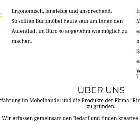
Ergonomisch, langlebig und ansprechend.
I
E
PRODUKTE
ÜBER UNS
PARTNER & REFERE
So sollten Büromöbel heute sein um Ihnen den
M
Aufenthalt im Büro so angenehm wie möglich zu
e
KONTAKT
machen.
p
S
e
W
T
ÜBER UNS
rfahrung im Möbelhandel und die Produkte der Firma "R
zu gründen.
Wir erfassen gemeinsam den Bedarf und finden kreative 