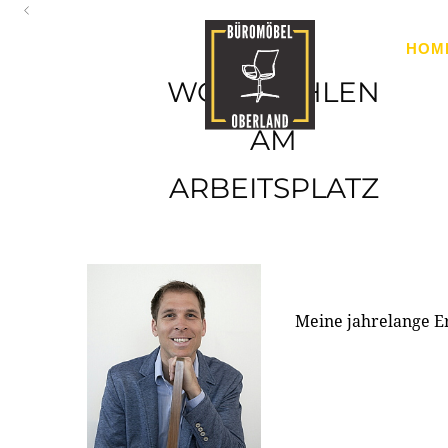
Oberland
HOM
Ihr Spezialist für Büroausstattung im Tiroler Oberland
WOHLFÜHLEN
AM
ARBEITSPLATZ
Meine jahrelange E