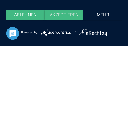
ABLEHNEN
AKZEPTIEREN
MEHR
Powered by
&