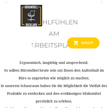
O
b
WOHLFÜHLEN
e
r
AM
l
SHOP
ARBEITSPLATZ
a
n
d
Ergonomisch, langlebig und ansprechend.
Ihr Spezialist für Büroausstattung im Tiroler Oberland
So sollten Büromöbel heute sein um Ihnen den Aufenthalt im
Büro so angenehm wie möglich zu machen.
In unserem Schauraum haben Sie die Möglichkeit die Vielfalt der
Produkte zu entdecken und den erstklassigen Sitzkomfort
persönlich zu erleben.