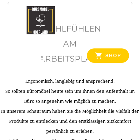
O
b
WOHLFÜHLEN
e
r
AM
l
SHOP
ARBEITSPLATZ
a
n
d
Ergonomisch, langlebig und ansprechend.
Ihr Spezialist für Büroausstattung im Tiroler Oberland
So sollten Büromöbel heute sein um Ihnen den Aufenthalt im
Büro so angenehm wie möglich zu machen.
In unserem Schauraum haben Sie die Möglichkeit die Vielfalt der
Produkte zu entdecken und den erstklassigen Sitzkomfort
persönlich zu erleben.