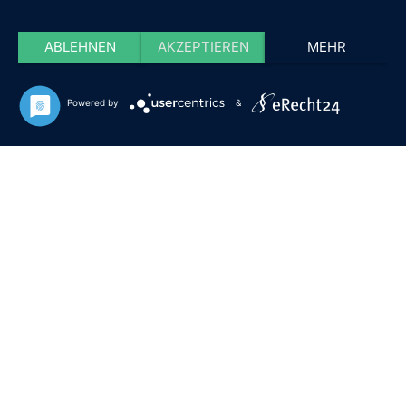
ABLEHNEN
AKZEPTIEREN
MEHR
Powered by
&