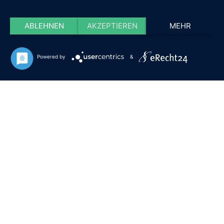
ABLEHNEN
AKZEPTIEREN
MEHR
Powered by
&