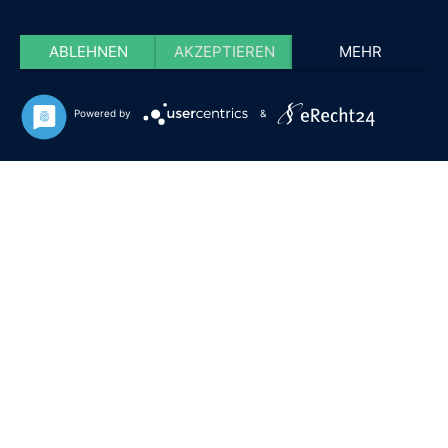
ABLEHNEN
AKZEPTIEREN
MEHR
Powered by
&