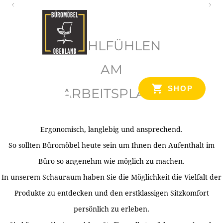
O
b
WOHLFÜHLEN
e
r
AM
l
SHOP
ARBEITSPLATZ
a
n
d
Ergonomisch, langlebig und ansprechend.
Ihr Spezialist für Büroausstattung im Tiroler Oberland
So sollten Büromöbel heute sein um Ihnen den Aufenthalt im
Büro so angenehm wie möglich zu machen.
In unserem Schauraum haben Sie die Möglichkeit die Vielfalt der
Produkte zu entdecken und den erstklassigen Sitzkomfort
persönlich zu erleben.