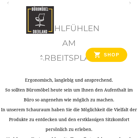
O
b
WOHLFÜHLEN
e
r
AM
l
SHOP
ARBEITSPLATZ
a
n
d
Ergonomisch, langlebig und ansprechend.
Ihr Spezialist für Büroausstattung im Tiroler Oberland
So sollten Büromöbel heute sein um Ihnen den Aufenthalt im
Büro so angenehm wie möglich zu machen.
In unserem Schauraum haben Sie die Möglichkeit die Vielfalt der
Produkte zu entdecken und den erstklassigen Sitzkomfort
persönlich zu erleben.