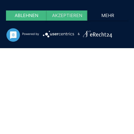
ABLEHNEN
AKZEPTIEREN
MEHR
Powered by
&