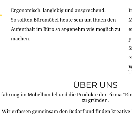
Ergonomisch, langlebig und ansprechend.
I
E
PRODUKTE
ÜBER UNS
PARTNER & REFERE
So sollten Büromöbel heute sein um Ihnen den
M
Aufenthalt im Büro so angenehm wie möglich zu
e
KONTAKT
machen.
p
S
e
W
T
ÜBER UNS
rfahrung im Möbelhandel und die Produkte der Firma "R
zu gründen.
Wir erfassen gemeinsam den Bedarf und finden kreative 