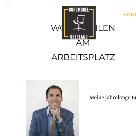
Oberland
HOM
Ihr Spezialist für Büroausstattung im Tiroler Oberland
WOHLFÜHLEN
AM
ARBEITSPLATZ
Meine jahrelange E