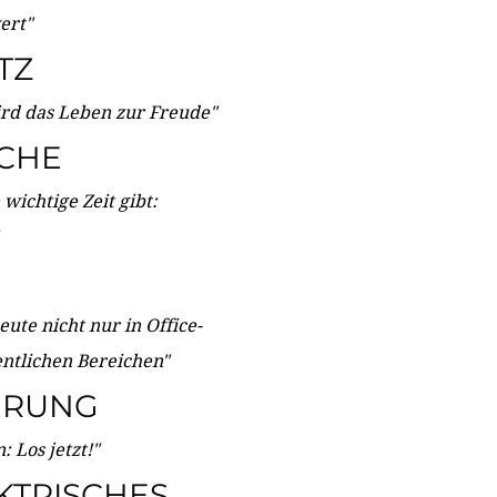
wert"
TZ
ird das Leben zur Freude"
ICHE
wichtige Zeit gibt:
ute nicht nur in Office-
entlichen Bereichen"
ERUNG
 Los jetzt!"
KTRISCHES