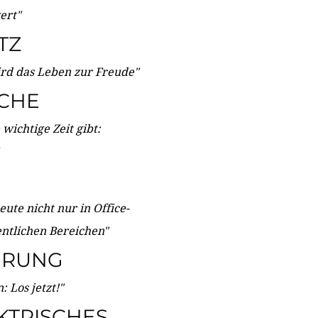
wert"
TZ
ird das Leben zur Freude"
ICHE
wichtige Zeit gibt:
ute nicht nur in Office-
entlichen Bereichen"
ERUNG
 Los jetzt!"
KTRISCHES