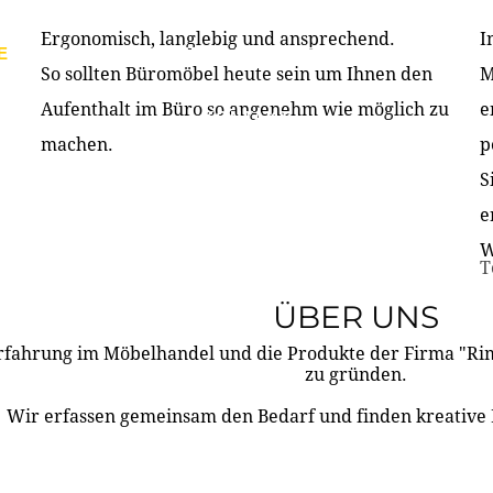
Ergonomisch, langlebig und ansprechend.
I
E
PRODUKTE
ÜBER UNS
PARTNER & REFERE
So sollten Büromöbel heute sein um Ihnen den
M
Aufenthalt im Büro so angenehm wie möglich zu
e
KONTAKT
machen.
p
S
e
W
T
ÜBER UNS
rfahrung im Möbelhandel und die Produkte der Firma "R
zu gründen.
Wir erfassen gemeinsam den Bedarf und finden kreative 