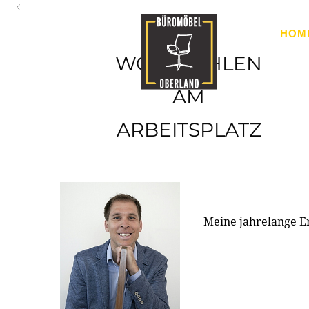
Oberland
HOM
Ihr Spezialist für Büroausstattung im Tiroler Oberland
WOHLFÜHLEN
AM
ARBEITSPLATZ
Meine jahrelange E