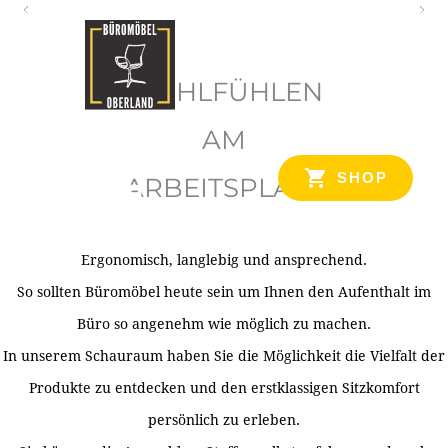
O
b
WOHLFÜHLEN
e
r
AM
l
SHOP
ARBEITSPLATZ
a
n
d
Ergonomisch, langlebig und ansprechend.
Ihr Spezialist für Büroausstattung im Tiroler Oberland
So sollten Büromöbel heute sein um Ihnen den Aufenthalt im
Büro so angenehm wie möglich zu machen.
In unserem Schauraum haben Sie die Möglichkeit die Vielfalt der
Produkte zu entdecken und den erstklassigen Sitzkomfort
persönlich zu erleben.