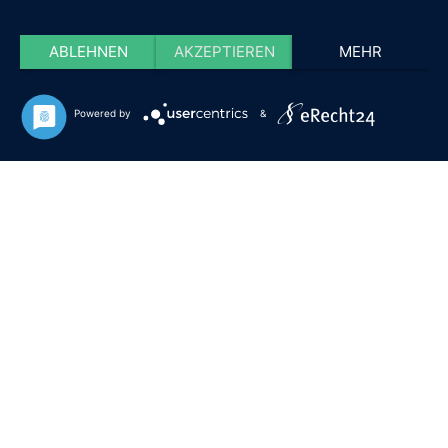
ABLEHNEN
AKZEPTIEREN
MEHR
Powered by
&