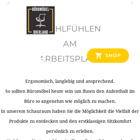
O
b
WOHLFÜHLEN
e
r
AM
l
SHOP
ARBEITSPLATZ
a
n
d
Ergonomisch, langlebig und ansprechend.
Ihr Spezialist für Büroausstattung im Tiroler Oberland
So sollten Büromöbel heute sein um Ihnen den Aufenthalt im
Büro so angenehm wie möglich zu machen.
In unserem Schauraum haben Sie die Möglichkeit die Vielfalt der
Produkte zu entdecken und den erstklassigen Sitzkomfort
persönlich zu erleben.