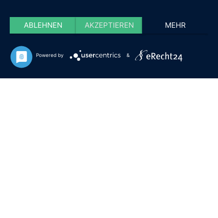
ABLEHNEN
AKZEPTIEREN
MEHR
Powered by
&