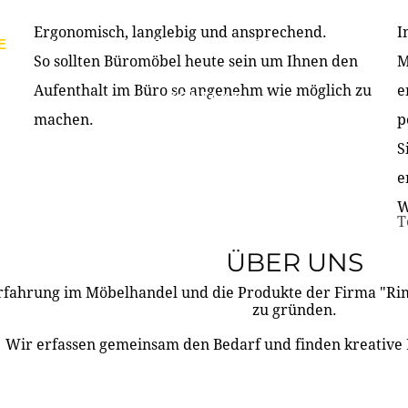
Ergonomisch, langlebig und ansprechend.
I
E
PRODUKTE
ÜBER UNS
PARTNER & REFERE
So sollten Büromöbel heute sein um Ihnen den
M
Aufenthalt im Büro so angenehm wie möglich zu
e
KONTAKT
machen.
p
S
e
W
T
ÜBER UNS
rfahrung im Möbelhandel und die Produkte der Firma "R
zu gründen.
Wir erfassen gemeinsam den Bedarf und finden kreative 