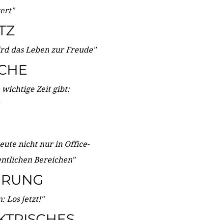
wert"
TZ
ird das Leben zur Freude"
ICHE
wichtige Zeit gibt:
ute nicht nur in Office-
entlichen Bereichen"
ERUNG
 Los jetzt!"
KTRISCHES