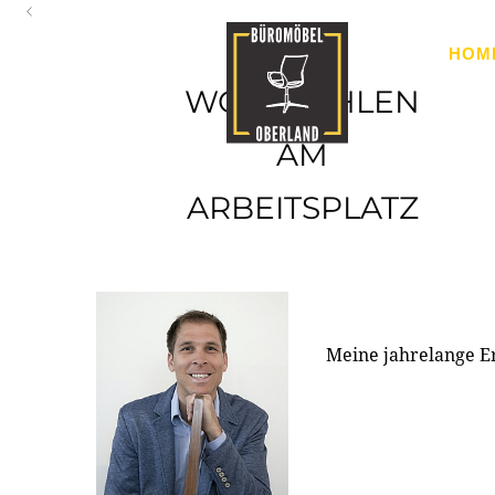
Oberland
HOM
Ihr Spezialist für Büroausstattung im Tiroler Oberland
WOHLFÜHLEN
AM
ARBEITSPLATZ
Meine jahrelange E