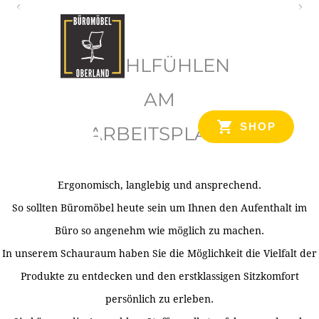
O
b
WOHLFÜHLEN
e
r
AM
l
SHOP
ARBEITSPLATZ
a
n
d
Ergonomisch, langlebig und ansprechend.
Ihr Spezialist für Büroausstattung im Tiroler Oberland
So sollten Büromöbel heute sein um Ihnen den Aufenthalt im
Büro so angenehm wie möglich zu machen.
In unserem Schauraum haben Sie die Möglichkeit die Vielfalt der
Produkte zu entdecken und den erstklassigen Sitzkomfort
persönlich zu erleben.