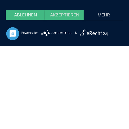
ABLEHNEN
AKZEPTIEREN
MEHR
Powered by
&