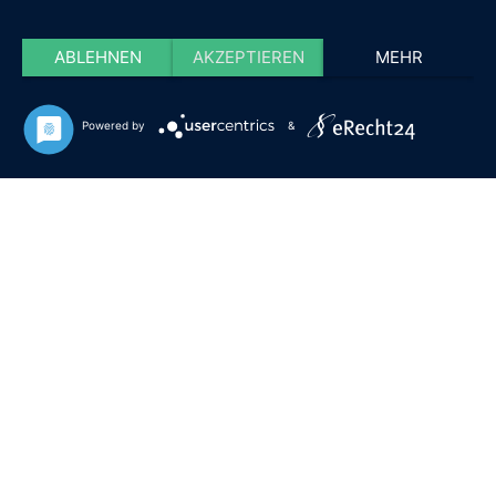
ABLEHNEN
AKZEPTIEREN
MEHR
Powered by
&