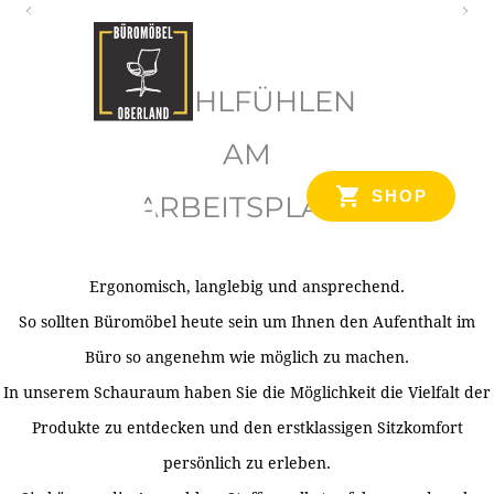
O
b
WOHLFÜHLEN
e
r
AM
l
SHOP
ARBEITSPLATZ
a
n
d
Ergonomisch, langlebig und ansprechend.
Ihr Spezialist für Büroausstattung im Tiroler Oberland
So sollten Büromöbel heute sein um Ihnen den Aufenthalt im
Büro so angenehm wie möglich zu machen.
In unserem Schauraum haben Sie die Möglichkeit die Vielfalt der
Produkte zu entdecken und den erstklassigen Sitzkomfort
persönlich zu erleben.