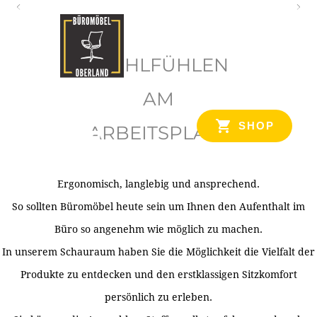
O
b
WOHLFÜHLEN
e
r
AM
l
SHOP
ARBEITSPLATZ
a
n
d
Ergonomisch, langlebig und ansprechend.
Ihr Spezialist für Büroausstattung im Tiroler Oberland
So sollten Büromöbel heute sein um Ihnen den Aufenthalt im
Büro so angenehm wie möglich zu machen.
In unserem Schauraum haben Sie die Möglichkeit die Vielfalt der
Produkte zu entdecken und den erstklassigen Sitzkomfort
persönlich zu erleben.