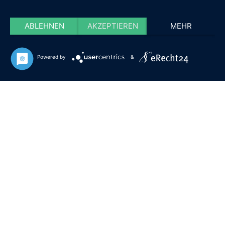
ABLEHNEN
AKZEPTIEREN
MEHR
Powered by
&