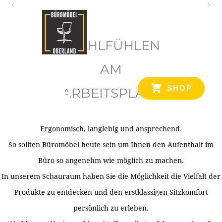
O
b
WOHLFÜHLEN
e
r
AM
l
SHOP
ARBEITSPLATZ
a
n
d
Ergonomisch, langlebig und ansprechend.
Ihr Spezialist für Büroausstattung im Tiroler Oberland
So sollten Büromöbel heute sein um Ihnen den Aufenthalt im
Büro so angenehm wie möglich zu machen.
In unserem Schauraum haben Sie die Möglichkeit die Vielfalt der
Produkte zu entdecken und den erstklassigen Sitzkomfort
persönlich zu erleben.