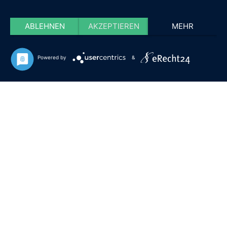
ABLEHNEN
AKZEPTIEREN
MEHR
Powered by
&