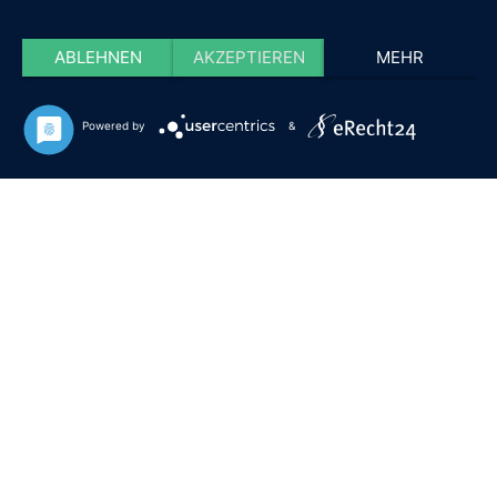
ABLEHNEN
AKZEPTIEREN
MEHR
Powered by
&