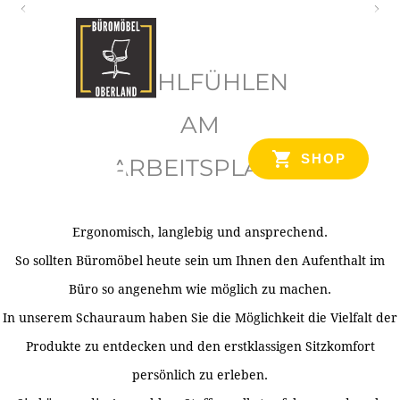
O
b
WOHLFÜHLEN
e
r
AM
l
SHOP
ARBEITSPLATZ
a
n
d
Ergonomisch, langlebig und ansprechend.
Ihr Spezialist für Büroausstattung im Tiroler Oberland
So sollten Büromöbel heute sein um Ihnen den Aufenthalt im
Büro so angenehm wie möglich zu machen.
In unserem Schauraum haben Sie die Möglichkeit die Vielfalt der
Produkte zu entdecken und den erstklassigen Sitzkomfort
persönlich zu erleben.