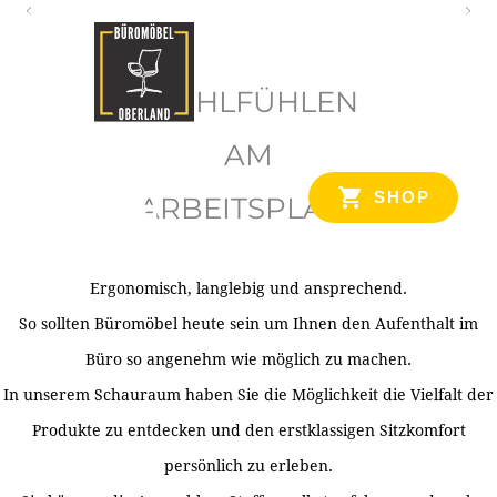
O
b
WOHLFÜHLEN
e
r
AM
l
SHOP
ARBEITSPLATZ
a
n
d
Ergonomisch, langlebig und ansprechend.
Ihr Spezialist für Büroausstattung im Tiroler Oberland
So sollten Büromöbel heute sein um Ihnen den Aufenthalt im
Büro so angenehm wie möglich zu machen.
In unserem Schauraum haben Sie die Möglichkeit die Vielfalt der
Produkte zu entdecken und den erstklassigen Sitzkomfort
persönlich zu erleben.