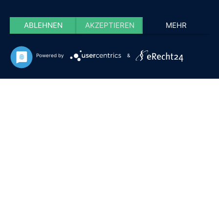
ABLEHNEN
AKZEPTIEREN
MEHR
Powered by
&