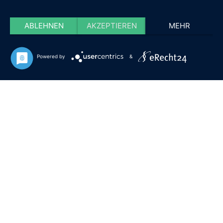
ABLEHNEN
AKZEPTIEREN
MEHR
Powered by
&