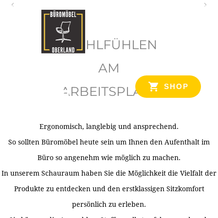
O
b
WOHLFÜHLEN
e
r
AM
l
SHOP
ARBEITSPLATZ
a
n
d
Ergonomisch, langlebig und ansprechend.
Ihr Spezialist für Büroausstattung im Tiroler Oberland
So sollten Büromöbel heute sein um Ihnen den Aufenthalt im
Büro so angenehm wie möglich zu machen.
In unserem Schauraum haben Sie die Möglichkeit die Vielfalt der
Produkte zu entdecken und den erstklassigen Sitzkomfort
persönlich zu erleben.