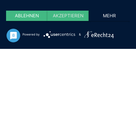
ABLEHNEN
AKZEPTIEREN
MEHR
Powered by
&