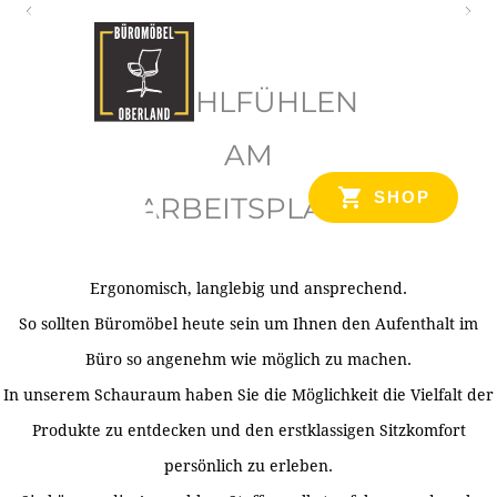
O
b
WOHLFÜHLEN
e
r
AM
l
SHOP
ARBEITSPLATZ
a
n
d
Ergonomisch, langlebig und ansprechend.
Ihr Spezialist für Büroausstattung im Tiroler Oberland
So sollten Büromöbel heute sein um Ihnen den Aufenthalt im
Büro so angenehm wie möglich zu machen.
In unserem Schauraum haben Sie die Möglichkeit die Vielfalt der
Produkte zu entdecken und den erstklassigen Sitzkomfort
persönlich zu erleben.