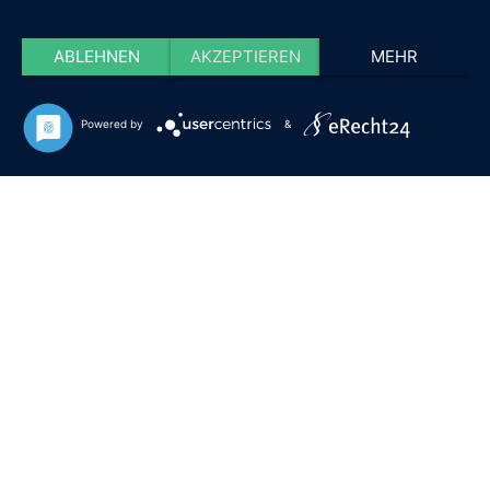
ABLEHNEN
AKZEPTIEREN
MEHR
Powered by
&