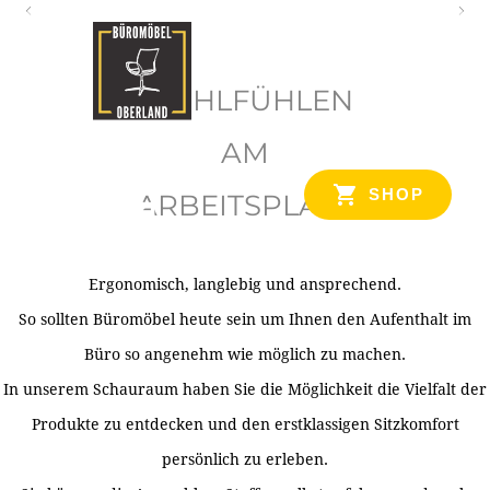
O
b
WOHLFÜHLEN
e
r
AM
l
SHOP
ARBEITSPLATZ
a
n
d
Ergonomisch, langlebig und ansprechend.
Ihr Spezialist für Büroausstattung im Tiroler Oberland
So sollten Büromöbel heute sein um Ihnen den Aufenthalt im
Büro so angenehm wie möglich zu machen.
In unserem Schauraum haben Sie die Möglichkeit die Vielfalt der
Produkte zu entdecken und den erstklassigen Sitzkomfort
persönlich zu erleben.