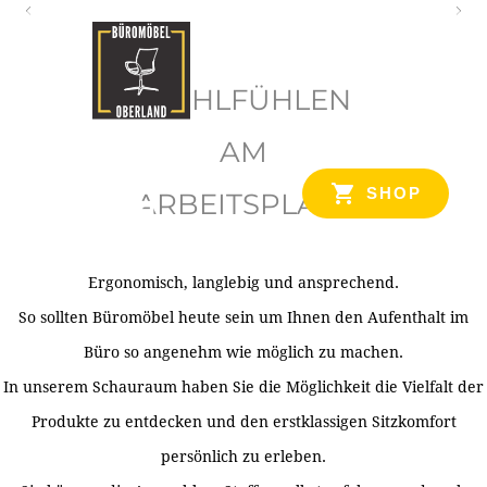
O
b
WOHLFÜHLEN
e
r
AM
l
SHOP
ARBEITSPLATZ
a
n
d
Ergonomisch, langlebig und ansprechend.
Ihr Spezialist für Büroausstattung im Tiroler Oberland
So sollten Büromöbel heute sein um Ihnen den Aufenthalt im
Büro so angenehm wie möglich zu machen.
In unserem Schauraum haben Sie die Möglichkeit die Vielfalt der
Produkte zu entdecken und den erstklassigen Sitzkomfort
persönlich zu erleben.