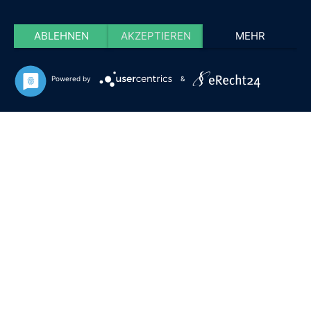
ABLEHNEN
AKZEPTIEREN
MEHR
Powered by
&