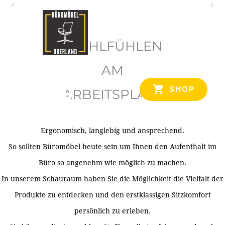
O
b
WOHLFÜHLEN
e
r
AM
l
SHOP
ARBEITSPLATZ
a
n
d
Ergonomisch, langlebig und ansprechend.
Ihr Spezialist für Büroausstattung im Tiroler Oberland
So sollten Büromöbel heute sein um Ihnen den Aufenthalt im
Büro so angenehm wie möglich zu machen.
In unserem Schauraum haben Sie die Möglichkeit die Vielfalt der
Produkte zu entdecken und den erstklassigen Sitzkomfort
persönlich zu erleben.