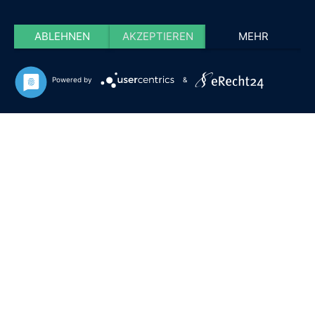
ABLEHNEN
AKZEPTIEREN
MEHR
Powered by
&