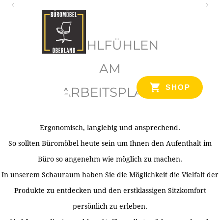
O
b
WOHLFÜHLEN
e
r
AM
l
SHOP
ARBEITSPLATZ
a
n
d
Ergonomisch, langlebig und ansprechend.
Ihr Spezialist für Büroausstattung im Tiroler Oberland
So sollten Büromöbel heute sein um Ihnen den Aufenthalt im
Büro so angenehm wie möglich zu machen.
In unserem Schauraum haben Sie die Möglichkeit die Vielfalt der
Produkte zu entdecken und den erstklassigen Sitzkomfort
persönlich zu erleben.