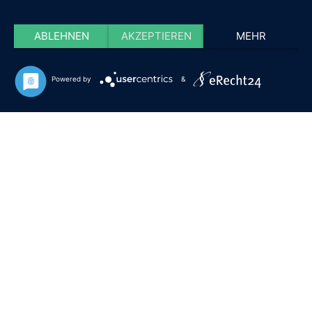
ABLEHNEN
AKZEPTIEREN
MEHR
Powered by
&