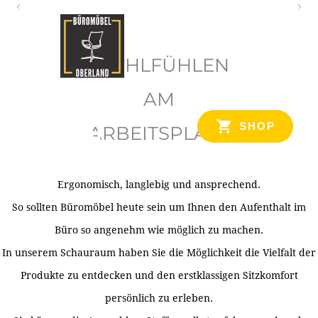
O
b
WOHLFÜHLEN
e
r
AM
l
SHOP
ARBEITSPLATZ
a
n
d
Ergonomisch, langlebig und ansprechend.
Ihr Spezialist für Büroausstattung im Tiroler Oberland
So sollten Büromöbel heute sein um Ihnen den Aufenthalt im
Büro so angenehm wie möglich zu machen.
In unserem Schauraum haben Sie die Möglichkeit die Vielfalt der
Produkte zu entdecken und den erstklassigen Sitzkomfort
persönlich zu erleben.