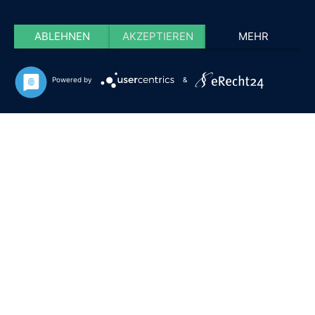
ABLEHNEN
AKZEPTIEREN
MEHR
Powered by
&