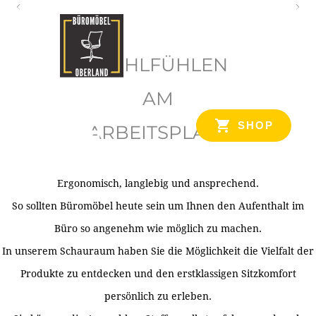
O
b
WOHLFÜHLEN
e
r
AM
l
SHOP
ARBEITSPLATZ
a
n
d
Ergonomisch, langlebig und ansprechend.
Ihr Spezialist für Büroausstattung im Tiroler Oberland
So sollten Büromöbel heute sein um Ihnen den Aufenthalt im
Büro so angenehm wie möglich zu machen.
In unserem Schauraum haben Sie die Möglichkeit die Vielfalt der
Produkte zu entdecken und den erstklassigen Sitzkomfort
persönlich zu erleben.