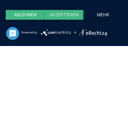
ABLEHNEN
AKZEPTIEREN
MEHR
Powered by
&