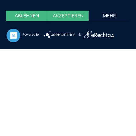
ABLEHNEN
AKZEPTIEREN
MEHR
Powered by
&