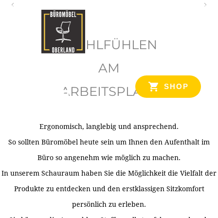
O
b
WOHLFÜHLEN
e
r
AM
l
SHOP
ARBEITSPLATZ
a
n
d
Ergonomisch, langlebig und ansprechend.
Ihr Spezialist für Büroausstattung im Tiroler Oberland
So sollten Büromöbel heute sein um Ihnen den Aufenthalt im
Büro so angenehm wie möglich zu machen.
In unserem Schauraum haben Sie die Möglichkeit die Vielfalt der
Produkte zu entdecken und den erstklassigen Sitzkomfort
persönlich zu erleben.