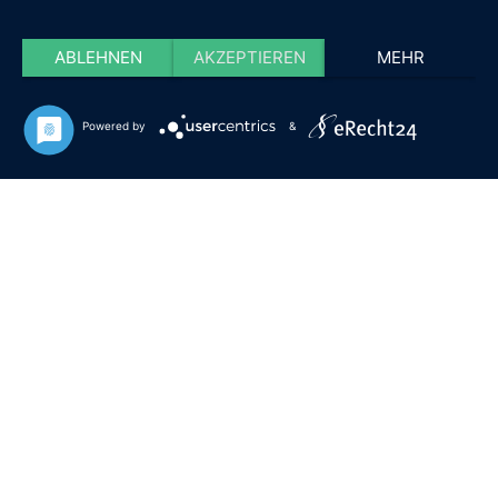
ABLEHNEN
AKZEPTIEREN
MEHR
Powered by
&