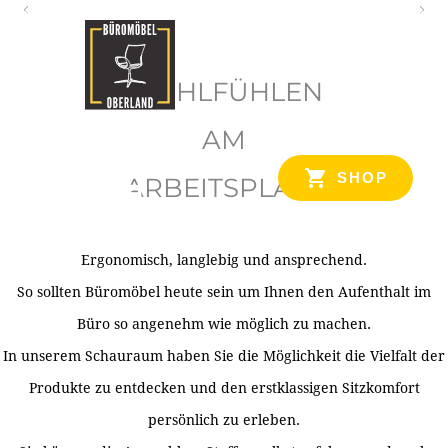
O
b
WOHLFÜHLEN
e
r
AM
l
SHOP
ARBEITSPLATZ
a
n
d
Ergonomisch, langlebig und ansprechend.
Ihr Spezialist für Büroausstattung im Tiroler Oberland
So sollten Büromöbel heute sein um Ihnen den Aufenthalt im
Büro so angenehm wie möglich zu machen.
In unserem Schauraum haben Sie die Möglichkeit die Vielfalt der
Produkte zu entdecken und den erstklassigen Sitzkomfort
persönlich zu erleben.