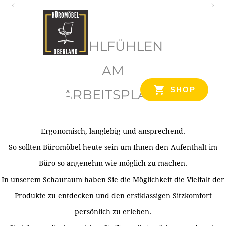
O
b
WOHLFÜHLEN
e
r
AM
l
SHOP
ARBEITSPLATZ
a
n
d
Ergonomisch, langlebig und ansprechend.
Ihr Spezialist für Büroausstattung im Tiroler Oberland
So sollten Büromöbel heute sein um Ihnen den Aufenthalt im
Büro so angenehm wie möglich zu machen.
In unserem Schauraum haben Sie die Möglichkeit die Vielfalt der
Produkte zu entdecken und den erstklassigen Sitzkomfort
persönlich zu erleben.