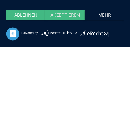
ABLEHNEN
AKZEPTIEREN
MEHR
Powered by
&