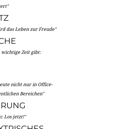
wert"
TZ
ird das Leben zur Freude"
ICHE
wichtige Zeit gibt:
ute nicht nur in Office-
entlichen Bereichen"
ERUNG
 Los jetzt!"
KTRISCHES