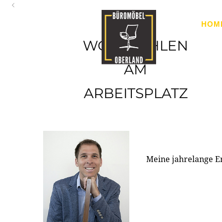
Oberland
HOM
Ihr Spezialist für Büroausstattung im Tiroler Oberland
WOHLFÜHLEN
AM
ARBEITSPLATZ
Meine jahrelange E