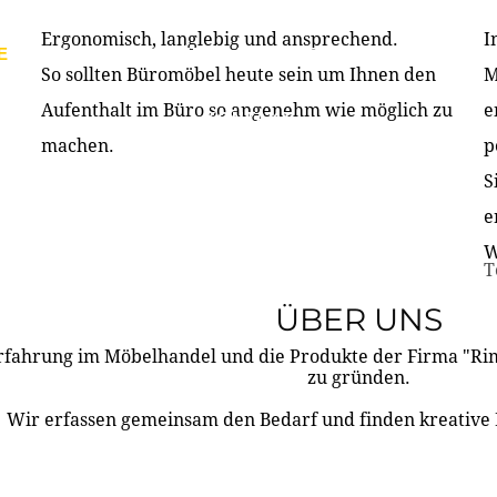
Ergonomisch, langlebig und ansprechend.
I
E
PRODUKTE
ÜBER UNS
PARTNER & REFERE
So sollten Büromöbel heute sein um Ihnen den
M
Aufenthalt im Büro so angenehm wie möglich zu
e
KONTAKT
machen.
p
S
e
W
T
ÜBER UNS
rfahrung im Möbelhandel und die Produkte der Firma "R
zu gründen.
Wir erfassen gemeinsam den Bedarf und finden kreative 