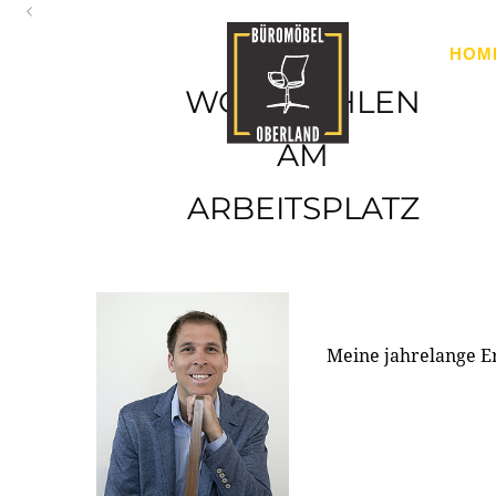
Oberland
HOM
Ihr Spezialist für Büroausstattung im Tiroler Oberland
WOHLFÜHLEN
AM
ARBEITSPLATZ
Meine jahrelange E