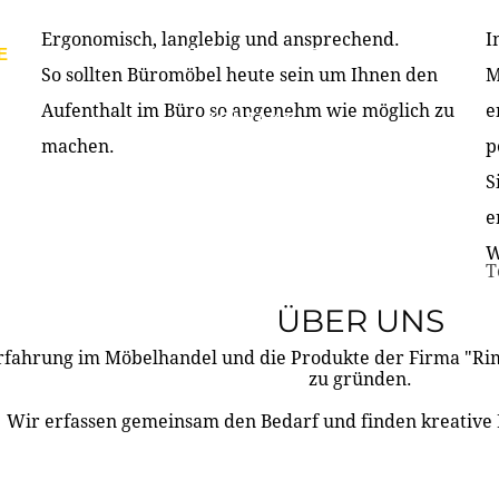
Ergonomisch, langlebig und ansprechend.
I
E
PRODUKTE
ÜBER UNS
PARTNER & REFERE
So sollten Büromöbel heute sein um Ihnen den
M
Aufenthalt im Büro so angenehm wie möglich zu
e
KONTAKT
machen.
p
S
e
W
T
ÜBER UNS
rfahrung im Möbelhandel und die Produkte der Firma "R
zu gründen.
Wir erfassen gemeinsam den Bedarf und finden kreative 