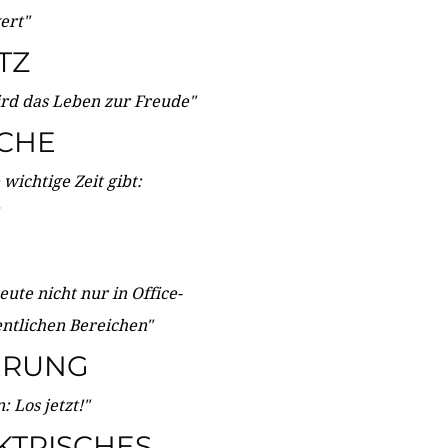
wert"
TZ
ird das Leben zur Freude"
ICHE
wichtige Zeit gibt:
ute nicht nur in Office-
entlichen Bereichen"
ERUNG
 Los jetzt!"
KTRISCHES