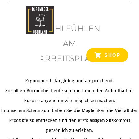
O
b
WOHLFÜHLEN
e
r
AM
l
SHOP
ARBEITSPLATZ
a
n
d
Ergonomisch, langlebig und ansprechend.
Ihr Spezialist für Büroausstattung im Tiroler Oberland
So sollten Büromöbel heute sein um Ihnen den Aufenthalt im
Büro so angenehm wie möglich zu machen.
In unserem Schauraum haben Sie die Möglichkeit die Vielfalt der
Produkte zu entdecken und den erstklassigen Sitzkomfort
persönlich zu erleben.