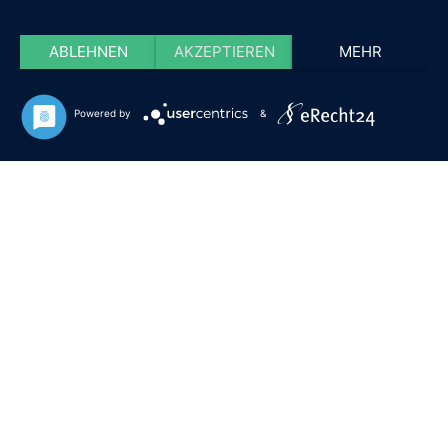
ABLEHNEN
AKZEPTIEREN
MEHR
Powered by
&